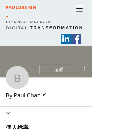
PAULDESIGN
_
THINKING
&
for
PRACTICE
DIGITAL
TRANSFORMATION
更多動作
追蹤
By Paul Chan
作者
By Paul Chan
個人檔案