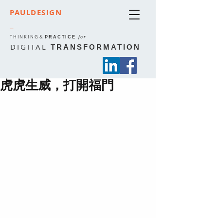
PAULDESIGN
_
THINKING
&
for
PRACTICE
DIGITAL
TRANSFORMATION
虎虎生威，打開福門