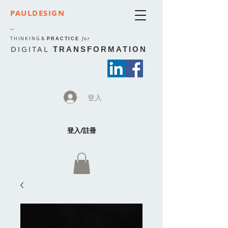
PAULDESIGN
_
THINKING
&
for
PRACTICE
DIGITAL
TRANSFORMATION
登入
登入/註冊