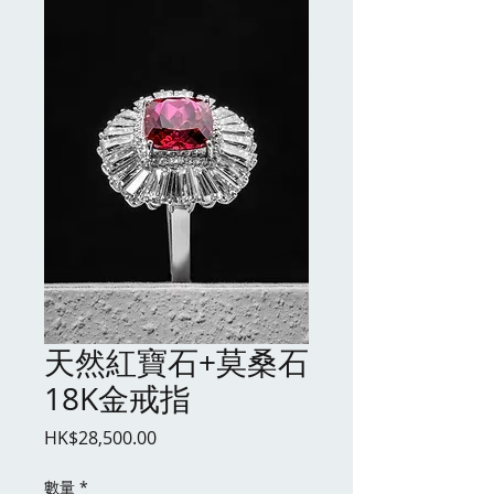
天然紅寶石+莫桑石
18K金戒指
價
HK$28,500.00
格
數量
*